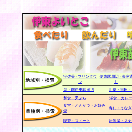
宇佐美
マリンタウ
伊東駅周辺
海岸
・
・
ン
り
岡・南伊東駅周辺
川奈・吉田・
和食・天ぷら
洋食・カレ
食堂・とんかつ・お好み
寿し・うなぎ
焼
喫茶・スィート
居酒屋・スナ