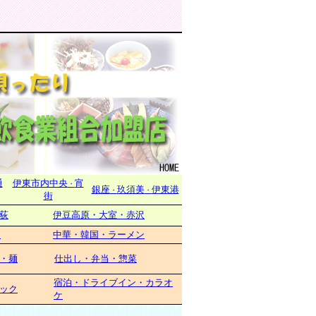
通
伊東市内中央
宵
・
銀座
玖須美
伊東港
・
・
街
荻
伊豆高原・大室・赤沢
ー
中華・韓国・ラーメン
・麺
仕出し・弁当・惣菜
宿泊・ドライブイン・カラオ
ック
ケ